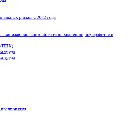
ода
ональных рисков с 2022 года
рывопожароопасном объекте по хранению, переработке и
 (ППК)
м труда
м труда
 предприятия