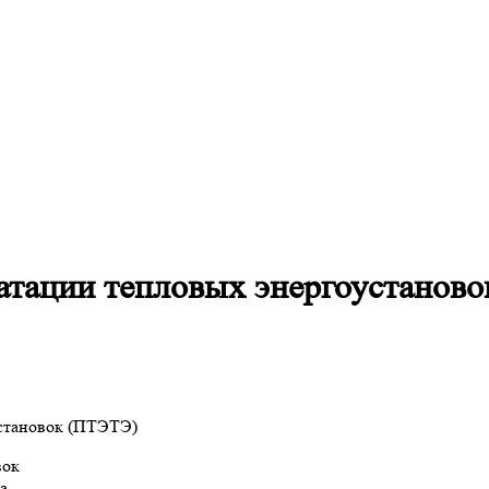
уатации тепловых энергоустанов
установок (ПТЭТЭ)
вок
а.