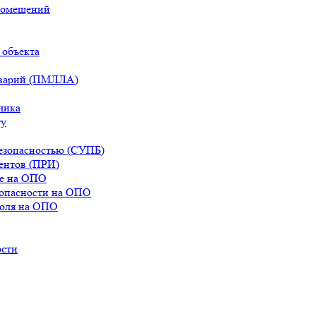
помещений
 объекта
аварий (ПМЛЛА)
чика
ту
езопасностью (СУПБ)
ентов (ПРИ)
ле на ОПО
зопасности на ОПО
роля на ОПО
ости