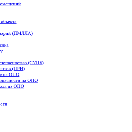
помещений
 объекта
аварий (ПМЛЛА)
чика
ту
езопасностью (СУПБ)
ентов (ПРИ)
ле на ОПО
зопасности на ОПО
роля на ОПО
ости