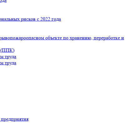
ода
ональных рисков с 2022 года
рывопожароопасном объекте по хранению, переработке и
 (ППК)
м труда
м труда
 предприятия